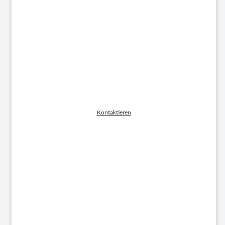
Matthias Finke
LOGISTIK, SERVICE HEBEGRÄTE
Kontaktieren