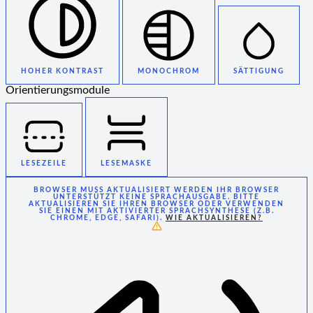
HOHER KONTRAST
MONOCHROM
SÄTTIGUNG
Orientierungsmodule
LESEZEILE
LESEMASKE
BROWSER MUSS AKTUALISIERT WERDEN
IHR BROWSER
UNTERSTÜTZT KEINE SPRACHAUSGABE. BITTE
AKTUALISIEREN SIE IHREN BROWSER ODER VERWENDEN
SIE EINEN MIT AKTIVIERTER SPRACHSYNTHESE (Z.B.
CHROME, EDGE, SAFARI).
WIE AKTUALISIEREN?