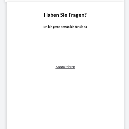
Haben Sie Fragen?
Ich bin gerne persönlich für Sie da
Axel Brümmer
VERTRIEB HEBEGRÄTE, GEBRAUCHTMASCHINEN
Kontaktieren