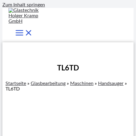
Zum Inhalt springen
TL6TD
Startseite
»
Glasbearbeitung
»
Maschinen
»
Handsauger
»
TL6TD