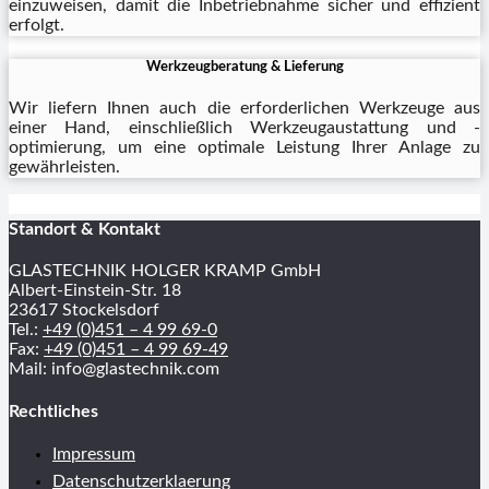
einzuweisen, damit die Inbetriebnahme sicher und effizient
erfolgt.
Werkzeugberatung & Lieferung
Wir liefern Ihnen auch die erforderlichen Werkzeuge aus
einer Hand, einschließlich Werkzeugaustattung und -
optimierung, um eine optimale Leistung Ihrer Anlage zu
gewährleisten.
Standort & Kontakt
GLASTECHNIK HOLGER KRAMP GmbH
Albert-Einstein-Str. 18
23617 Stockelsdorf
Tel.:
+49 (0)451 – 4 99 69-0
Fax:
+49 (0)451 – 4 99 69-49
Mail: info@glastechnik.com
Rechtliches
Impressum
Datenschutzerklaerung