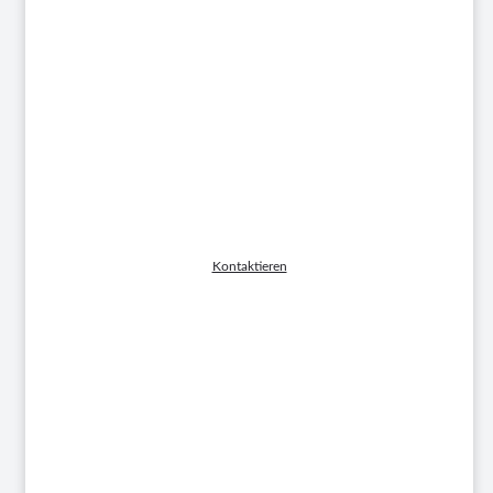
Matthias Finke
LOGISTIK, SERVICE HEBEGRÄTE
Kontaktieren