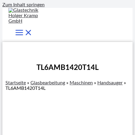
Zum Inhalt springen
TL6AMB1420T14L
Startseite
»
Glasbearbeitung
»
Maschinen
»
Handsauger
»
TL6AMB1420T14L