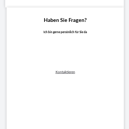
Haben Sie Fragen?
Ich bin gerne persönlich für Sie da
Axel Brümmer
VERTRIEB HEBEGRÄTE, GEBRAUCHTMASCHINEN
Kontaktieren