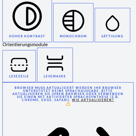
HOHER KONTRAST
MONOCHROM
SÄTTIGUNG
Orientierungsmodule
LESEZEILE
LESEMASKE
BROWSER MUSS AKTUALISIERT WERDEN
IHR BROWSER
UNTERSTÜTZT KEINE SPRACHAUSGABE. BITTE
AKTUALISIEREN SIE IHREN BROWSER ODER VERWENDEN
SIE EINEN MIT AKTIVIERTER SPRACHSYNTHESE (Z.B.
CHROME, EDGE, SAFARI).
WIE AKTUALISIEREN?