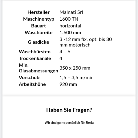
Hersteller
Malnati Srl
Maschinentyp
1600 TN
Bauart
horizontal
Waschbreite
1.600 mm
3 -12 mm fix, opt. bis 30
Glasdicke
mm motorisch
Waschbürsten
4 – 6
Trockenkanäle
4
Min.
350 x 250 mm
Glasabmessungen
Vorschub
1,5 – 3,5 m/min
Arbeitshöhe
920 mm
Haben Sie Fragen?
Wir sind gerne persönlich für Sie da