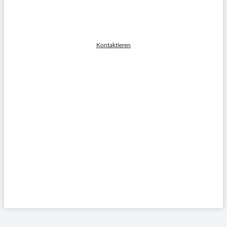
Laurin Weidner
VERTRIEBSLEITUNG D-A-CH
Kontaktieren