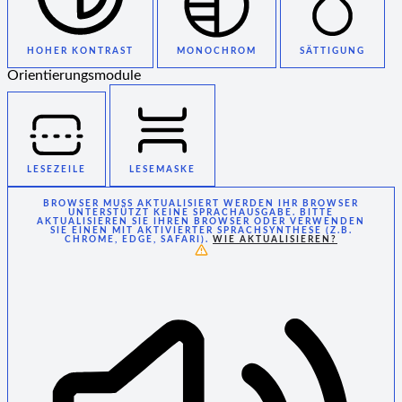
HOHER KONTRAST
MONOCHROM
SÄTTIGUNG
Orientierungsmodule
LESEZEILE
LESEMASKE
BROWSER MUSS AKTUALISIERT WERDEN
IHR BROWSER
UNTERSTÜTZT KEINE SPRACHAUSGABE. BITTE
AKTUALISIEREN SIE IHREN BROWSER ODER VERWENDEN
SIE EINEN MIT AKTIVIERTER SPRACHSYNTHESE (Z.B.
CHROME, EDGE, SAFARI).
WIE AKTUALISIEREN?